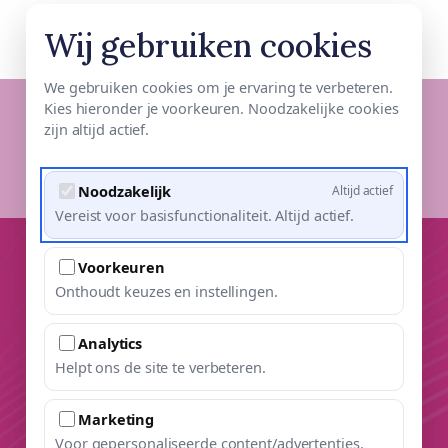
Skip
Menu
Wij gebruiken cookies
to
main
We gebruiken cookies om je ervaring te verbeteren.
content
Kies hieronder je voorkeuren. Noodzakelijke cookies
Contact
zijn altijd actief.
Noodzakelijk
Altijd actief
Vereist voor basisfunctionaliteit. Altijd actief.
Heb je vragen? Wil je meer informatie? Een
Voorkeuren
afspraak maken? Je hoeft niet precies te weten
Onthoudt keuzes en instellingen.
wat er aan de hand is voordat je contact
opneemt. Soms is het juist prettig om samen te
Analytics
Helpt ons de site te verbeteren.
onderzoeken wat jouw lichaam nodig heeft en
welke stap passend voelt. Je bent welkom!
Marketing
Voor gepersonaliseerde content/advertenties.