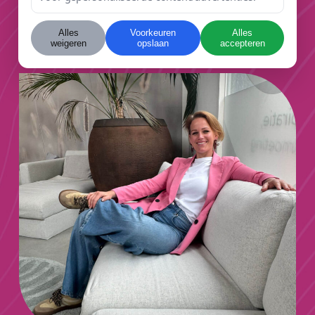
Maak een afspraak
Alles
Voorkeuren
Alles
weigeren
opslaan
accepteren